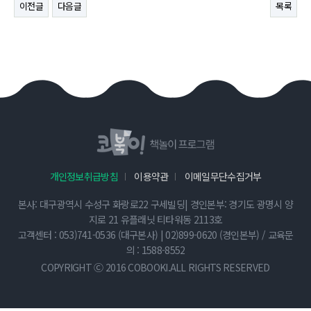
이전글
다음글
목록
개인정보취급방침
이용약관
이메일무단수집거부
본사: 대구광역시 수성구 화랑로22 구세빌딩| 경인본부: 경기도 광명시 양
지로 21 유플래닛 티타워동 2113호
고객센터 : 053)741-0536 (대구본사) | 02)899-0620 (경인본부) / 교육문
의 : 1588-8552
COPYRIGHT Ⓒ 2016 COBOOKI.ALL RIGHTS RESERVED